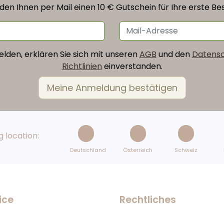
den Ihnen per Mail einen 10 € Gutschein für Ihre erste Bes
lden, erklären Sie sich mit unseren
AGB
und den
Datensc
Richtlinien
einverstanden.
 location:
Deutschland
Österreich
Schweiz
ice
Rechtliches