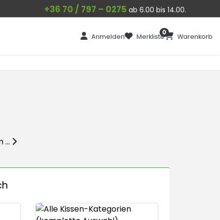
+36 70 / 797 – 0275
ab 6.00 bis 14.00.
0
Anmelden
Merkliste
Warenkorb
 ...
ch