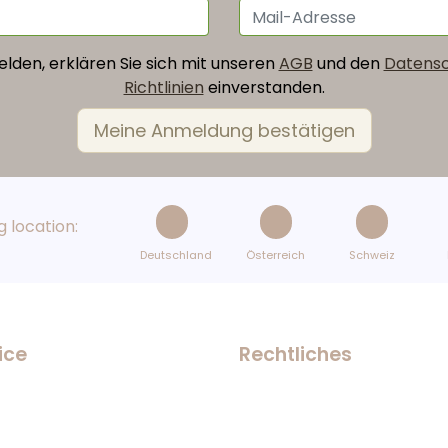
lden, erklären Sie sich mit unseren
AGB
und den
Datensc
Richtlinien
einverstanden.
 location:
Deutschland
Österreich
Schweiz
ice
Rechtliches