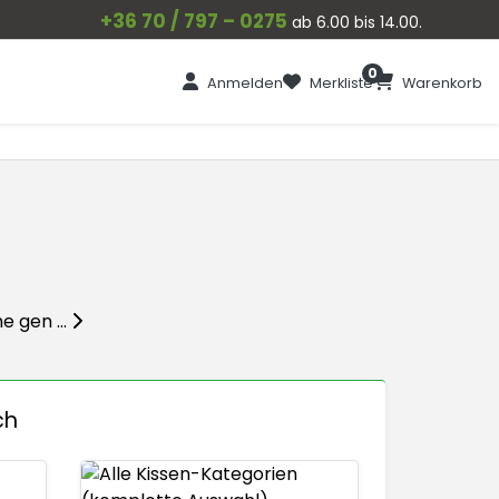
+36 70 / 797 – 0275
ab 6.00 bis 14.00.
0
Anmelden
Merkliste
Warenkorb
 gen ...
ch