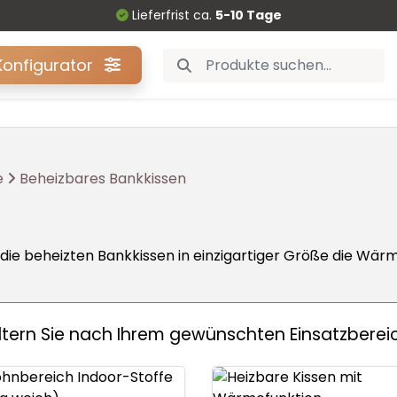
Lieferfrist ca.
5-10 Tage
Konfigurator
e
Beheizbares Bankkissen
ie beheizten Bankkissen in einzigartiger Größe die Wärme
iltern Sie nach Ihrem gewünschten Einsatzberei