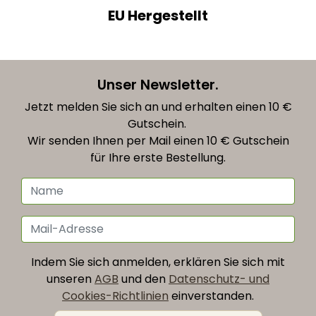
EU Hergestellt
Unser Newsletter.
Jetzt melden Sie sich an und erhalten einen 10 €
Gutschein.
Wir senden Ihnen per Mail einen 10 € Gutschein
für Ihre erste Bestellung.
Indem Sie sich anmelden, erklären Sie sich mit
unseren
AGB
und den
Datenschutz- und
Cookies-Richtlinien
einverstanden.