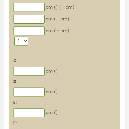
cm (
)
(
-
cm)
cm (
-
cm)
cm (
-
cm)
C:
cm (
)
D:
cm (
)
E:
cm (
)
F: